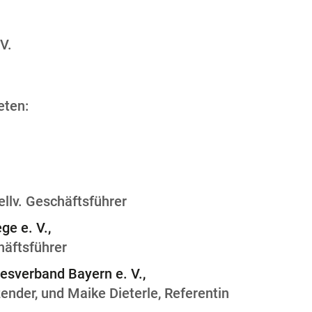
V.
eten:
ellv. Geschäftsführer
e e. V.,
häftsführer
esverband Bayern e. V.,
zender, und Maike Dieterle, Referentin