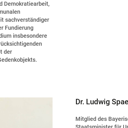
nd Demokratiearbeit,
mmunalen
it sachverständiger
er Fundierung
idium insbesondere
erücksichtigenden
t der
Gedenkobjekts.
Dr. Ludwig Spa
Mitglied des Bayeri
Staatsminister für U