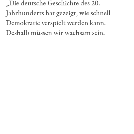
„Die deutsche Geschichte des 20.
Jahrhunderts hat gezeigt, wie schnell
Demokratie verspielt werden kann.
Deshalb müssen wir wachsam sein.
Demokratie braucht Mut und Tatkraft.
Demokratie braucht Bekenntnis und
Einsatz. Dafür, dass wir in Demokratie,
Freiheit und Frieden leben können, tragen
wir gemeinsam Verantwortung.
Orte der Demokratie sind also nicht nur
ein Anlass, zu fragen, was in der
Vergangenheit war, sondern angesichts der
gegenwärtigen Krisen in Europa und