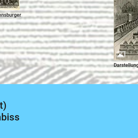
ensburger
Darstellun
t)
mbiss