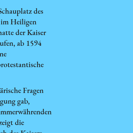
Schauplatz des
 im Heiligen
tte der Kaiser
rufen, ab 1594
ine
rotestantische
rische Fragen
igung gab,
„Immerwährenden
eigt die