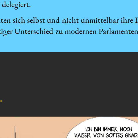
delegiert.
aten sich selbst und nicht unmittelbar ihre
htiger Unterschied zu modernen Parlamenten
…