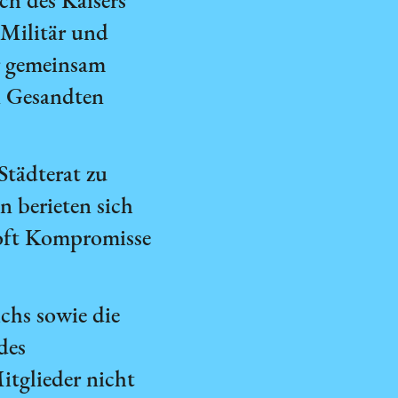
h des Kaisers
Militär und
r gemeinsam
n Gesandten
Städterat zu
 berieten sich
 oft Kompromisse
chs sowie die
des
itglieder nicht