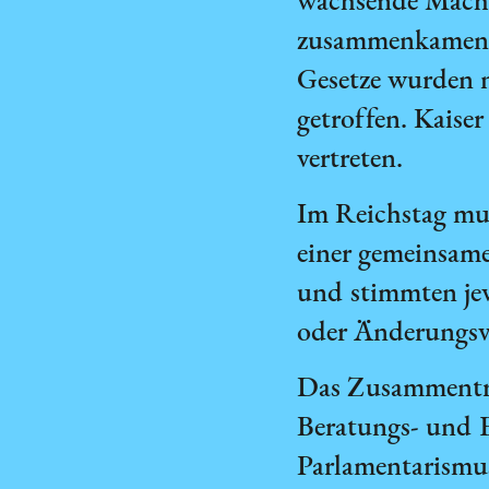
wachsende Macht 
zusammenkamen. 
Gesetze wurden 
getroffen. Kaise
vertreten.
Im Reichstag mus
einer gemeinsame
und stimmten jew
oder Änderungsv
Das Zusammentref
Beratungs- und 
Parlamentarismus