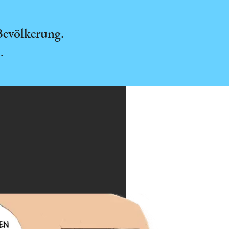
 Bevölkerung.
.