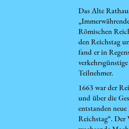
Das Alte Rathaus
„Immerwährenden 
Römischen Reich
den Reichstag un
fand er in Regen
verkehrsgünstige
Teilnehmer.
1663 war der Re
und über die Ges
entstanden neu
Reichstag“. Der 